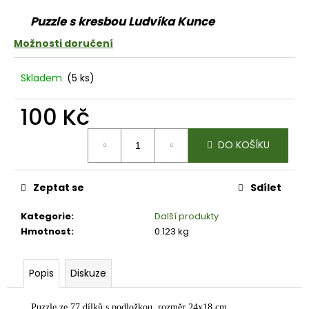
a
Puzzle s kresbou Ludvíka Kunce
j
Možnosti doručení
í
t
Skladem
(5 ks)
?
100 Kč
Měrná
DO KOŠÍKU
cena:
HLEDAT
Zeptat se
Sdílet
Kategorie
:
Další produkty
D
Hmotnost
:
0.123 kg
o
p
o
Popis
Diskuze
r
u
Puzzle ze 77 dílků s podložkou, rozměr 24x18 cm.