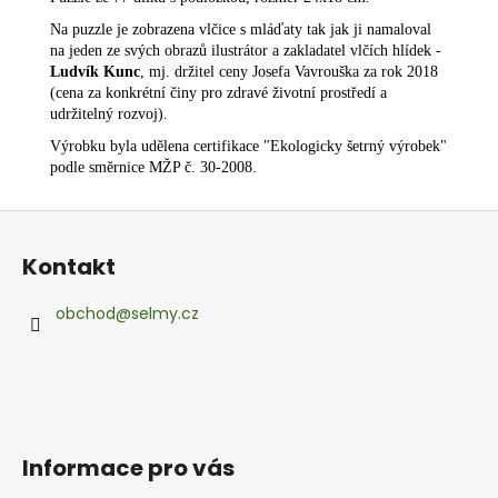
č
u
Na puzzle je zobrazena vlčice s mláďaty tak jak ji namaloval
j
na jeden ze svých obrazů ilustrátor a zakladatel vlčích hlídek -
e
Ludvík Kunc
, mj. držitel ceny Josefa Vavrouška za rok 2018
(cena za konkrétní činy pro zdravé životní prostředí a
m
udržitelný rozvoj).
e
Výrobku byla udělena certifikace "Ekologicky šetrný výrobek"
ŠELMÍ
podle směrnice MŽP č. 30-2008.
PLACKY
-
Z
ILUSTROVANÉ
á
30
Kontakt
Kč
p
a
obchod
@
selmy.cz
t
í
Informace pro vás