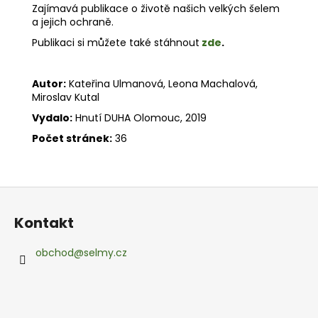
č
Zajímavá publikace o životě našich velkých šelem
u
a jejich ochraně.
j
Publikaci si můžete také stáhnout
zde
.
e
m
e
Autor:
Kateřina Ulmanová, Leona Machalová,
Miroslav Kutal
STOPY
Vydalo:
Hnutí DUHA Olomouc, 2019
VELKÝCH
ŠELEM
Počet stránek:
36
A
JINÝCH
LESNÍCH
ZVÍŘAT
Z
0
á
Kč
Kontakt
p
a
obchod
@
selmy.cz
t
í