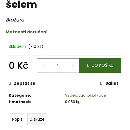
šelem
a
j
Brožura
í
t
Možnosti doručení
?
Skladem
(>10 ks)
0 Kč
DO KOŠÍKU
HLEDAT
Měrná
cena:
Zeptat se
Sdílet
D
Kategorie
:
Vzdělávací publikace
o
Hmotnost
:
0.059 kg
p
o
r
Popis
Diskuze
u