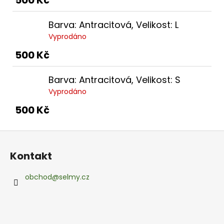
500 Kč
Barva: Antracitová, Velikost: L
Vyprodáno
500 Kč
Barva: Antracitová, Velikost: S
Vyprodáno
500 Kč
Z
á
Kontakt
p
a
obchod
@
selmy.cz
t
í