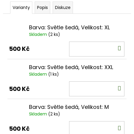
č
u
Varianty
Popis
Diskuze
j
e
m
Barva: Světle šedá, Velikost: XL
e
Skladem
(2 ks)
STOPY
DO
500 Kč
VELKÝCH
KOŠ
ŠELEM
A
JINÝCH
Barva: Světle šedá, Velikost: XXL
LESNÍCH
Skladem
(1 ks)
ZVÍŘAT
0
DO
500 Kč
Kč
KOŠ
Barva: Světle šedá, Velikost: M
Skladem
(2 ks)
DO
500 Kč