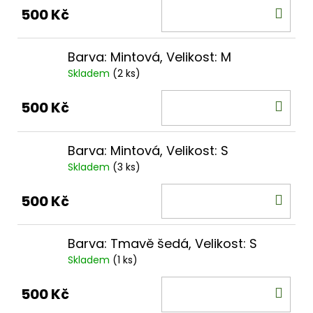
DO
500 Kč
KOŠ
Barva: Mintová, Velikost: M
Skladem
(2 ks)
DO
500 Kč
KOŠ
Barva: Mintová, Velikost: S
Skladem
(3 ks)
DO
500 Kč
KOŠ
Barva: Tmavě šedá, Velikost: S
Skladem
(1 ks)
DO
500 Kč
KOŠ