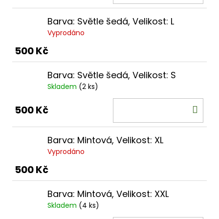
KOŠ
Barva: Světle šedá, Velikost: L
Vyprodáno
500 Kč
Barva: Světle šedá, Velikost: S
Skladem
(2 ks)
DO
500 Kč
KOŠ
Barva: Mintová, Velikost: XL
Vyprodáno
500 Kč
Barva: Mintová, Velikost: XXL
Skladem
(4 ks)