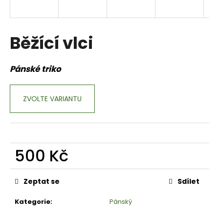
a
j
í
Běžící vlci
t
?
Pánské triko
ZVOLTE VARIANTU
HLEDAT
500 Kč
D
o
Měrná
p
cena:
Zeptat se
Sdílet
o
r
Kategorie
:
Pánský
u