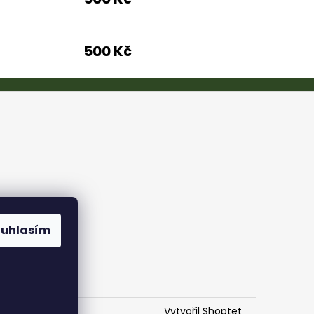
500 Kč
ouhlasím
Vytvořil Shoptet