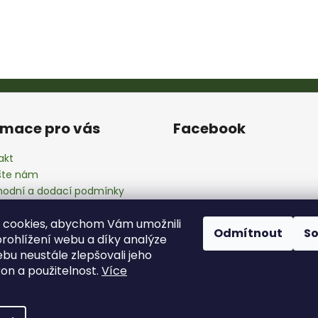
rmace pro vás
Facebook
akt
šte nám
odní a dodací podmínky
ana osobních údajů
 cookies, abychom Vám umožnili
Odmítnout
S
rohlížení webu a díky analýze
bu neustále zlepšovali jeho
kon a použitelnost.
Více
va vyhrazena.
Upravit nastavení cookies