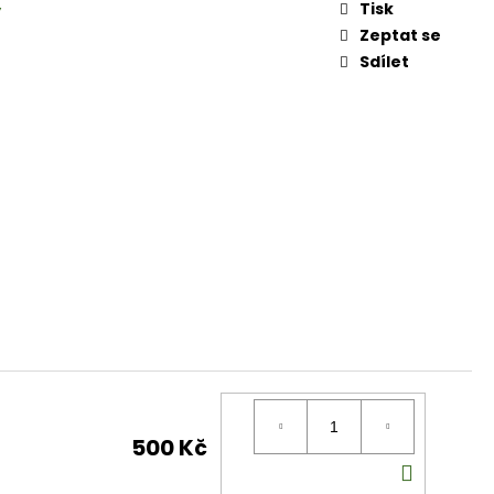
Tisk
ý
Zeptat se
Sdílet
500 Kč
DO