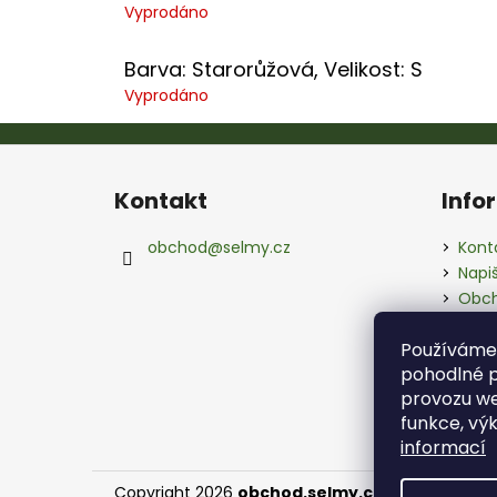
Vyprodáno
Barva: Starorůžová, Velikost: S
Vyprodáno
Z
á
Kontakt
Info
p
a
obchod
@
selmy.cz
Kont
t
Napi
í
Obch
Ochr
Používáme
pohodlné p
provozu we
funkce, vý
informací
Copyright 2026
obchod.selmy.cz
. Všechna prá