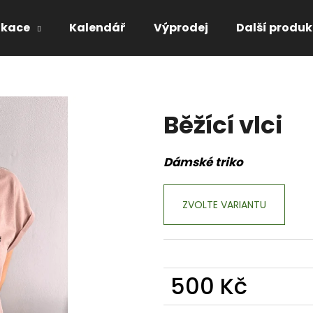
ikace
Kalendář
Výprodej
Další produk
Co potřebujete najít?
Běžící vlci
HLEDAT
Dámské triko
Doporučujeme
ZVOLTE VARIANTU
V REMÍZKU JE DIVOČINA
STOPY VELKÝCH 
LESNÍCH ZVÍŘAT
380 Kč
0 Kč
500 Kč
Měrná